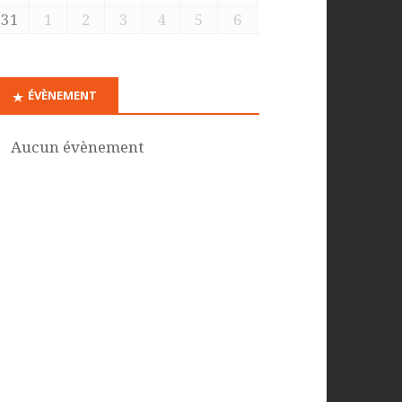
31
1
2
3
4
5
6
ÉVÈNEMENT
Aucun évènement