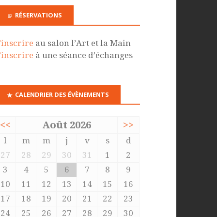
RÉSERVATIONS
’inscrire
au salon l’Art et la Main
’inscrire
à une séance d’échanges
CALENDRIER DES ÉVÈNEMENTS
<<
Août 2026
>>
l
m
m
j
v
s
d
27
28
29
30
31
1
2
3
4
5
6
7
8
9
10
11
12
13
14
15
16
17
18
19
20
21
22
23
24
25
26
27
28
29
30