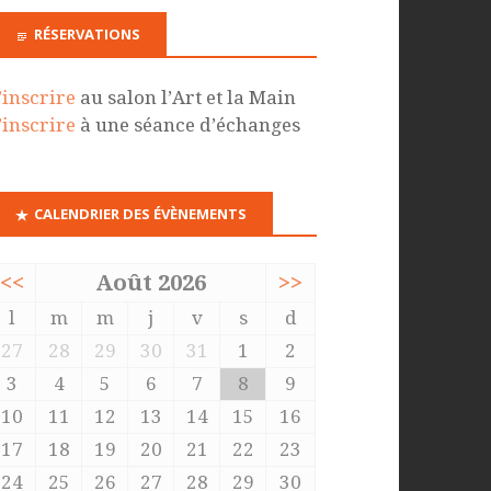
RÉSERVATIONS
’inscrire
au salon l’Art et la Main
’inscrire
à une séance d’échanges
CALENDRIER DES ÉVÈNEMENTS
<<
Août 2026
>>
l
m
m
j
v
s
d
27
28
29
30
31
1
2
3
4
5
6
7
8
9
10
11
12
13
14
15
16
17
18
19
20
21
22
23
24
25
26
27
28
29
30