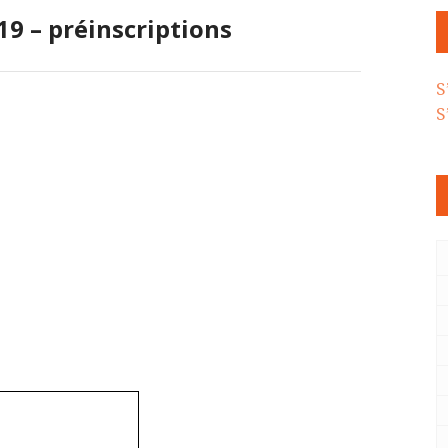
019 – préinscriptions
S
S