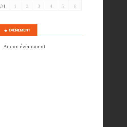
31
1
2
3
4
5
6
ÉVÈNEMENT
Aucun évènement