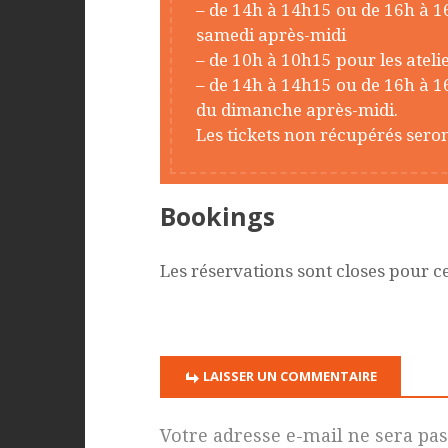
– de 14h à 14h15 ou de 16h à 1
samedi après-midi
– de 10h à 10h15 pour les atel
– de 14h à 14h15 ou de 16h à 
du dimanche après-midi.
Les tickets non récupérés seron
Bookings
Les réservations sont closes pour c
LAISSER UN COMMENTAIRE
Votre adresse e-mail ne sera pas