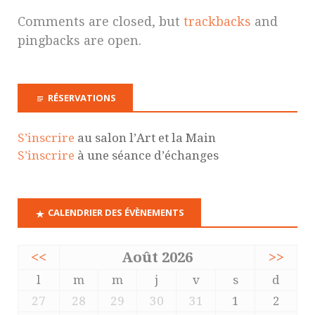
Comments are closed, but
trackbacks
and
pingbacks are open.
RÉSERVATIONS
S’inscrire
au salon l’Art et la Main
S’inscrire
à une séance d’échanges
CALENDRIER DES ÉVÈNEMENTS
<<
Août 2026
>>
l
m
m
j
v
s
d
27
28
29
30
31
1
2