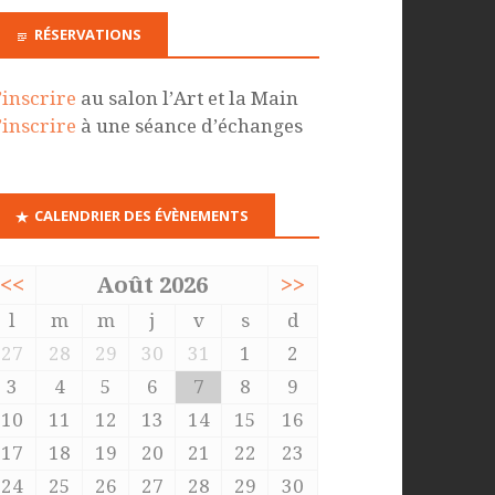
RÉSERVATIONS
’inscrire
au salon l’Art et la Main
’inscrire
à une séance d’échanges
CALENDRIER DES ÉVÈNEMENTS
<<
Août 2026
>>
l
m
m
j
v
s
d
27
28
29
30
31
1
2
3
4
5
6
7
8
9
10
11
12
13
14
15
16
17
18
19
20
21
22
23
24
25
26
27
28
29
30